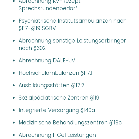
Abrechnung KV-Rezept
Sprechstundenbedarf
Psychiatrische Institutsambulanzen nach
§117-§119 SGBV
Abrechnung sonstige Leistungserbringer
nach §302
Abrechnung DALE-UV
Hochschulambulanzen §117.1
Ausbildungsstätten §117.2
Sozialpädiatrische Zentren §119
Integrierte Versorgung §140a
Medizinische Behandlungszentren §119c
Abrechnung I-Gel Leistungen