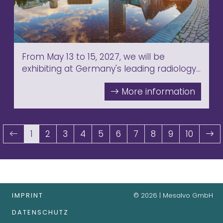
From May 13 to 15, 2027, we will be
exhibiting at Germany's leading radiology
congress (RÖKO) in Leipzig. Further
information to follow!
1
2
3
4
5
6
7
8
9
10
IMPRINT
© 2026 | Mesalvo GmbH
DATENSCHUTZ